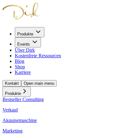
Produkte
Events
Über Dirk
Kostenfreie Ressourcen
Blog
Shop
Karriere
Kontakt
Open main menu
Produkte
Bestseller Consulting
Verkauf
Akquisemaschine
Marketing