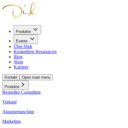
Produkte
Events
Über Dirk
Kostenfreie Ressourcen
Blog
Shop
Karriere
Kontakt
Open main menu
Produkte
Bestseller Consulting
Verkauf
Akquisemaschine
Marketing